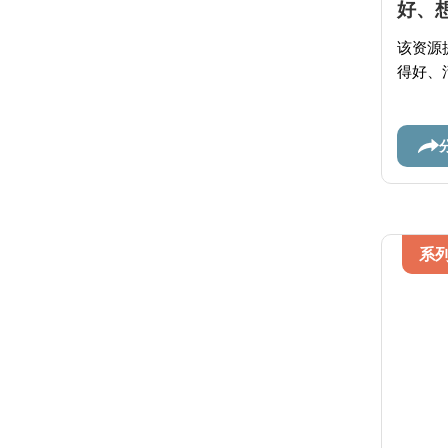
好、想
该资源
得好、
系