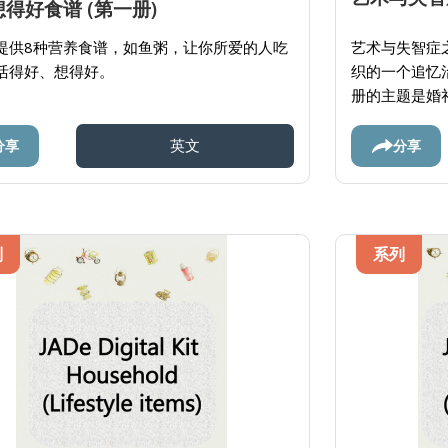
得好食谱 (第一册)
提供8种营养食谱，如鱼粥，让你所爱的人吃
艺术与失智症之
活得好、想得好。
织的一个追忆
册的主题是婚
相关的图像、
资源与亲人进
分享
分享
英文
列
系列