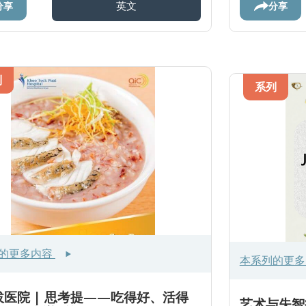
分享
分享
英文
列
系列
的更多内容
本系列的更
拔医院 | 思考提——吃得好、活得
艺术与失智症