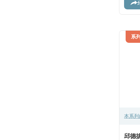
系
本系列
邱德