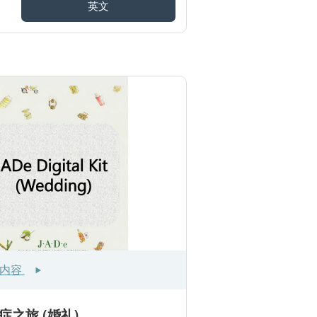
英文
多内容
之旅 (婚礼)