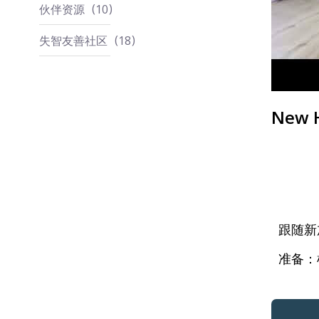
伙伴资源
10
失智友善社区
18
New 
跟随新加
准备：