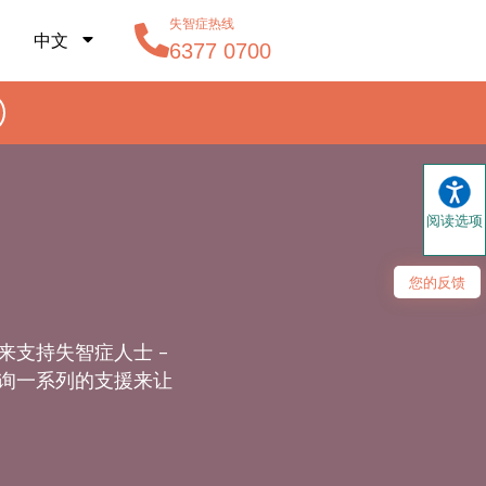
失智症热线
中文
6377 0700
阅读选项
您的反馈
支持失智症人士 –
询一系列的支援来让