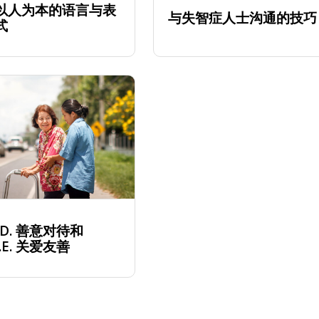
以人为本的语言与表
与失智症人士沟通的技巧
式
.N.D. 善意对待和
R.E. 关爱友善