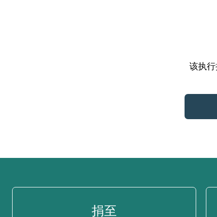
该执行摘
捐至