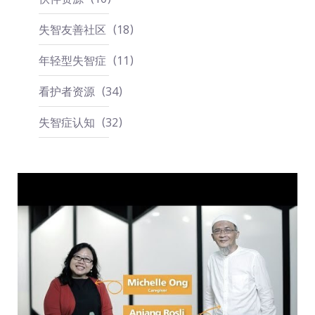
失智友善社区
18
年轻型失智症
11
看护者资源
34
失智症认知
32