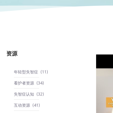
资源
年轻型失智症
11
看护者资源
34
失智症认知
32
互动资源
41