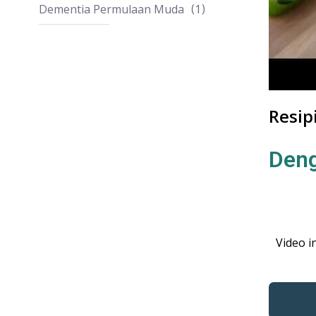
Dementia Permulaan Muda
1
Resip
Den
Video i