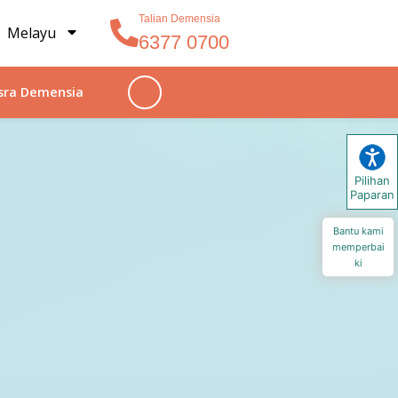
Talian Demensia
Melayu
6377 0700
sra Demensia
Pilihan
Paparan
Bantu kami
memperbai
ki