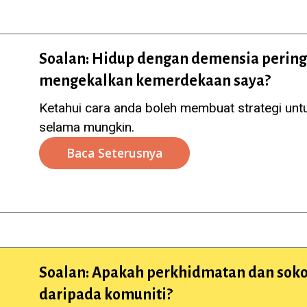
Soalan: Hidup dengan demensia pering
mengekalkan kemerdekaan saya?
Ketahui cara anda boleh membuat strategi un
selama mungkin.
Baca Seterusnya
Soalan: Apakah perkhidmatan dan soko
daripada komuniti?