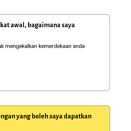
kat awal, bagaimana saya
tuk mengekalkan kemerdekaan anda
ngan yang boleh saya dapatkan