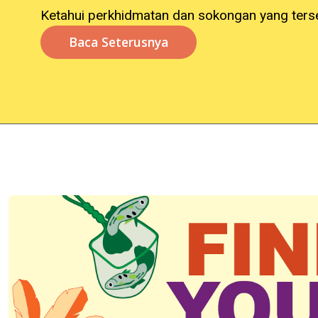
Ketahui perkhidmatan dan sokongan yang ters
Baca Seterusnya