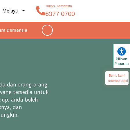
Talian Demensia
Melayu
6377 0700
sra Demensia
Pilihan
Paparan
Bantu kami
memperbaiki
nda dan orang-orang
 yang tersedia untuk
dup, anda boleh
nya, dan
mungkin.