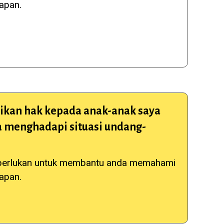
apan.
ikan hak kepada anak-anak saya
 menghadapi situasi undang-
perlukan untuk membantu anda memahami
apan.