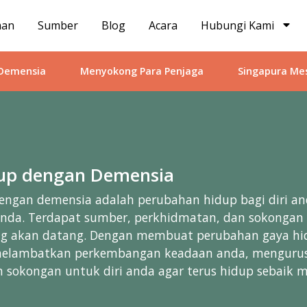
man
Sumber
Blog
Acara
Hubungi Kami
 Demensia
Menyokong Para Penjaga
Singapura Me
up dengan Demensia
dengan demensia adalah perubahan hidup bagi diri a
g anda. Terdapat sumber, perkhidmatan, dan sokongan
ng akan datang. Dengan membuat perubahan gaya hi
lambatkan perkembangan keadaan anda, mengurus
sokongan untuk diri anda agar terus hidup sebaik 