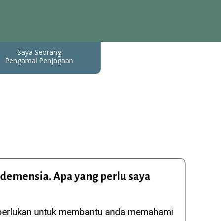
Saya Seorang
Pengamal Penjagaan
 demensia. Apa yang perlu saya
perlukan untuk membantu anda memahami