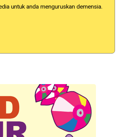
edia untuk anda menguruskan demensia.