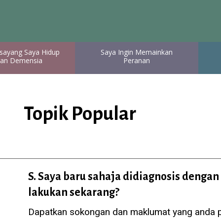
sayang Saya Hidup
Saya Ingin Memainkan
an Demensia
Peranan
Topik Popular
S. Saya baru sahaja didiagnosis dengan
lakukan sekarang?
Dapatkan sokongan dan maklumat yang anda 