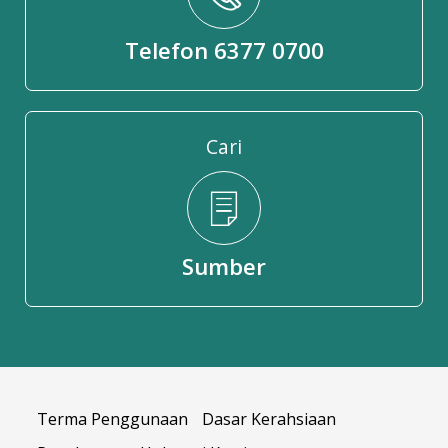
Telefon 6377 0700
Cari
Sumber
Terma Penggunaan
Dasar Kerahsiaan