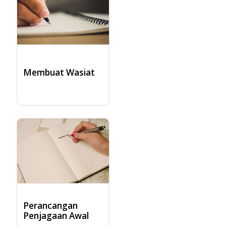
Membuat Wasiat
Perancangan
Penjagaan Awal