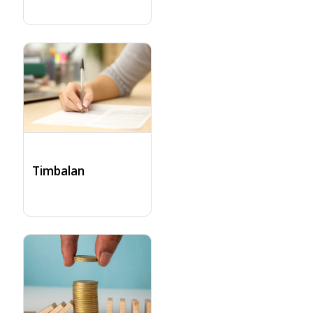
Timbalan