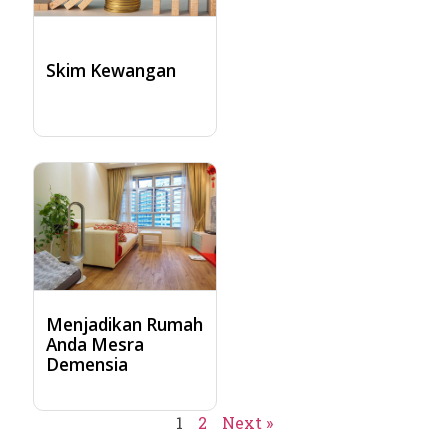
Skim Kewangan
Menjadikan Rumah
Anda Mesra
Demensia
1
2
Next »