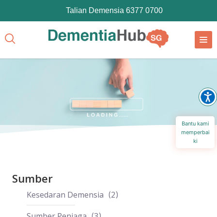
Talian Demensia 6377 0700
Bantu kami
memperbai
ki
Sumber
Kesedaran Demensia
2
Sumber Penjaga
3