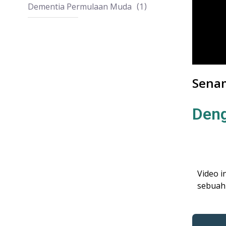
Dementia Permulaan Muda
1
Senam
Den
Video 
sebuah 