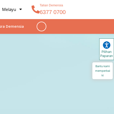
Talian Demensia
Melayu
6377 0700
sra Demensia
Pilihan
Paparan
Bantu kami
memperbai
ki