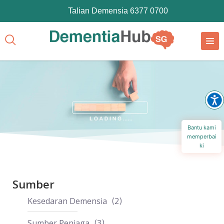
Talian Demensia 6377 0700
Bantu kami
memperbai
ki
Sumber
Kesedaran Demensia
2
Sumber Penjaga
3