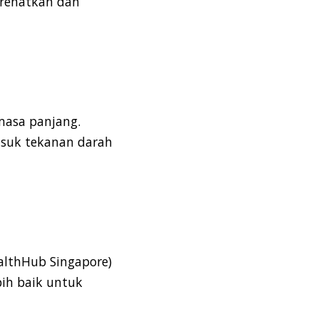
erehatkan dan
masa panjang.
asuk tekanan darah
althHub
Singapore
)
bih baik untuk