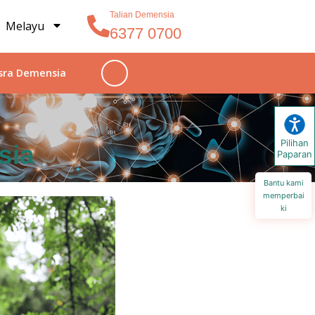
Talian Demensia
Melayu
6377 0700
sra Demensia
Pilihan
sia
Paparan
Bantu kami
memperbai
ki