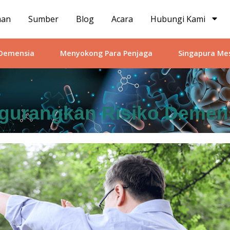
man
Sumber
Blog
Acara
Hubungi Kami
 Demensia
Menyokong Para Penjaga
Singapura Me
gurangkan Risiko Demen