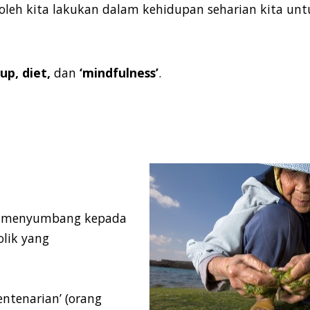
leh kita lakukan dalam kehidupan seharian kita u
up, diet,
dan
‘
mindfulness
’
.
al menyumbang kepada
lik yang
entenarian
’ (orang