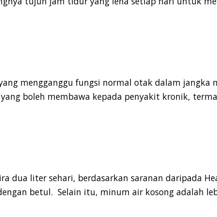
nya tujuh jam tidur yang lena setiap hari untuk m
yang mengganggu fungsi normal otak dalam jangka 
h, yang boleh membawa kepada penyakit kronik, term
ira dua liter sehari, berdasarkan saranan daripada
He
dengan betul. Selain itu, minum air kosong adalah le