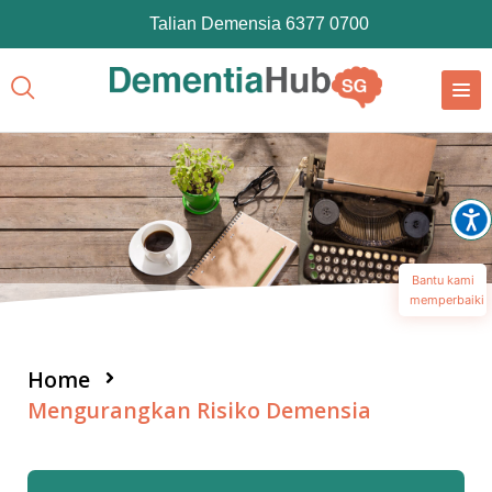
Talian Demensia 6377 0700
Bantu kami
memperbaiki
Home
Mengurangkan Risiko Demensia